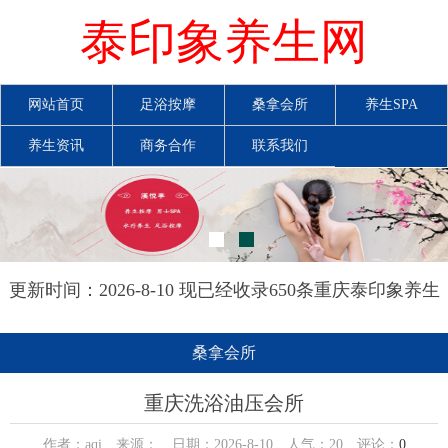
泰印象养生网
网站首页
足浴按摩
桑拿会所
养生SPA
养生资讯
商务合作
联系我们
更新时间：2026-8-10 现已经收录650条重庆泰印象养生
网信息
桑拿会所
重庆洗浴油压会所
作者：aqi 来源： 日期：2026-8-10 人气：
20
评论：
0