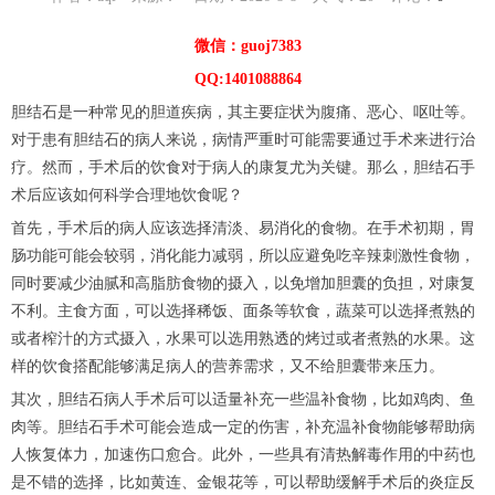
微信：guoj7383
QQ:1401088864
胆结石是一种常见的胆道疾病，其主要症状为腹痛、恶心、呕吐等。
对于患有胆结石的病人来说，病情严重时可能需要通过手术来进行治
疗。然而，手术后的饮食对于病人的康复尤为关键。那么，胆结石手
术后应该如何科学合理地饮食呢？
首先，手术后的病人应该选择清淡、易消化的食物。在手术初期，胃
肠功能可能会较弱，消化能力减弱，所以应避免吃辛辣刺激性食物，
同时要减少油腻和高脂肪食物的摄入，以免增加胆囊的负担，对康复
不利。主食方面，可以选择稀饭、面条等软食，蔬菜可以选择煮熟的
或者榨汁的方式摄入，水果可以选用熟透的烤过或者煮熟的水果。这
样的饮食搭配能够满足病人的营养需求，又不给胆囊带来压力。
其次，胆结石病人手术后可以适量补充一些温补食物，比如鸡肉、鱼
肉等。胆结石手术可能会造成一定的伤害，补充温补食物能够帮助病
人恢复体力，加速伤口愈合。此外，一些具有清热解毒作用的中药也
是不错的选择，比如黄连、金银花等，可以帮助缓解手术后的炎症反