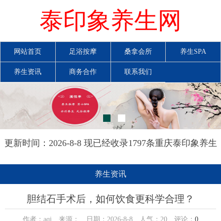
泰印象养生网
网站首页
足浴按摩
桑拿会所
养生SPA
养生资讯
商务合作
联系我们
更新时间：2026-8-8 现已经收录1797条重庆泰印象养生
网信息
养生资讯
胆结石手术后，如何饮食更科学合理？
作者：aqi 来源： 日期：2026-8-8 人气：
20
评论：
0