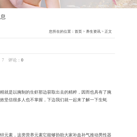
信息
您所在的位置：
首页
>
养生资讯
> 正文
果
：
7
评论：
0
精就是以腌制的生虾那边获取出去的精粹，因而也具有了腌
效坚信很多人也不掌握，下边我们就一起来了解一下生蚝
锌元素，这类营养元素它能够协助大家补血补气推动男性器